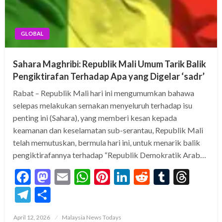
GLOBAL
Sahara Maghribi: Republik Mali Umum Tarik Balik
Pengiktirafan Terhadap Apa yang Digelar ‘sadr’
Rabat – Republik Mali hari ini mengumumkan bahawa
selepas melakukan semakan menyeluruh terhadap isu
penting ini (Sahara), yang memberi kesan kepada
keamanan dan keselamatan sub-serantau, Republik Mali
telah memutuskan, bermula hari ini, untuk menarik balik
pengiktirafannya terhadap “Republik Demokratik Arab…
Facebook
Mastodon
Email
WhatsApp
Pinterest
LinkedIn
Reddit
Tumblr
Thre
Telegram
Share
Posted
April 12, 2026
Malaysia News Todays