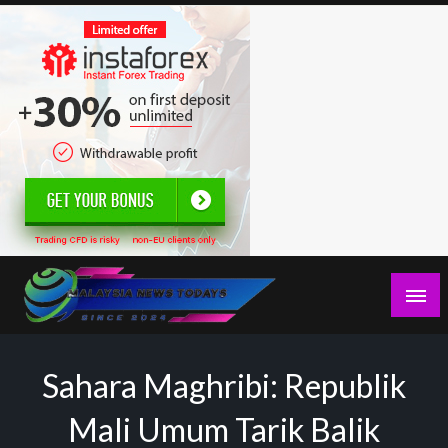
Skip
to
content
Berita Terkini Malaysia, politik, ekonomi, sukan, hiburan,
Malaysia News Todays
jenayah,
Sahara Maghribi: Republik
Mali Umum Tarik Balik