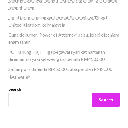
Maritim Malaysia tahan 10 Kru warga asing, VNT tamat
tempoh lesen
Hajiji terima kunjungan hormat Pesuruhjaya Tinggi
United Kingdom ke Malaysia
Guna dokumen ‘Power of Attorney’ palsu, lelaki dipenjara
enam tahun
RCI Tabung Haji : Tiga pegawai syarikat hartanah
direman, disyaki seleweng caj penalti RM450,000
Sarjan polis didenda RM5,000 cuba peroleh RM2,000
dari suspek
Search
Search