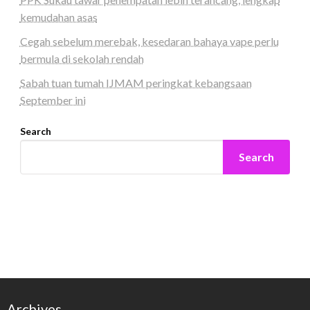
kemudahan asas
Cegah sebelum merebak, kesedaran bahaya vape perlu
bermula di sekolah rendah
Sabah tuan tumah IJMAM peringkat kebangsaan
September ini
Search
Search
Archives