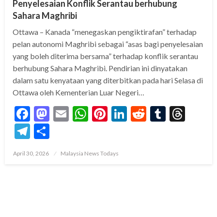
Penyelesaian Konflik Serantau berhubung
Sahara Maghribi
Ottawa – Kanada “menegaskan pengiktirafan” terhadap
pelan autonomi Maghribi sebagai “asas bagi penyelesaian
yang boleh diterima bersama” terhadap konflik serantau
berhubung Sahara Maghribi. Pendirian ini dinyatakan
dalam satu kenyataan yang diterbitkan pada hari Selasa di
Ottawa oleh Kementerian Luar Negeri…
Facebook
Mastodon
Email
WhatsApp
Pinterest
LinkedIn
Reddit
Tumblr
Thre
Telegram
Share
Posted
April 30, 2026
Malaysia News Todays
on