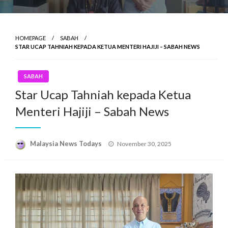
HOMEPAGE
SABAH
STAR UCAP TAHNIAH KEPADA KETUA MENTERI HAJIJI – SABAH NEWS
SABAH
Star Ucap Tahniah kepada Ketua
Menteri Hajiji – Sabah News
Posted
Malaysia News Todays
November 30, 2025
on