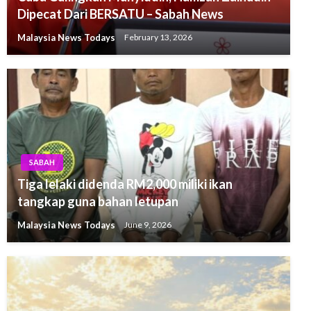
Dipecat Dari BERSATU – Sabah News
Malaysia News Todays
February 13, 2026
SABAH
Tiga lelaki didenda RM2,000 miliki ikan
tangkap guna bahan letupan
Malaysia News Todays
June 9, 2026