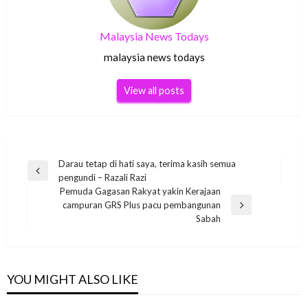
Malaysia News Todays
malaysia news todays
View all posts
Post
Darau tetap di hati saya, terima kasih semua
Previous
pengundi – Razali Razi
navigation
Post
Pemuda Gagasan Rakyat yakin Kerajaan
campuran GRS Plus pacu pembangunan
Next
Sabah
Post
YOU MIGHT ALSO LIKE