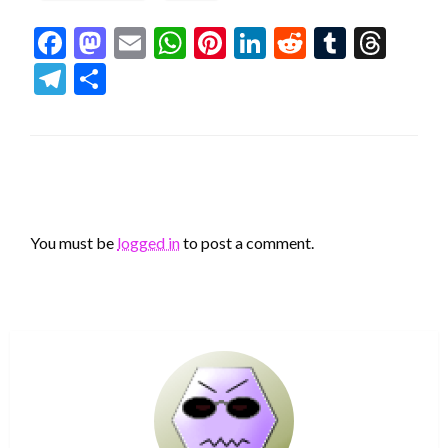
Facebook
Mastodon
Email
WhatsApp
Pinterest
LinkedIn
Reddit
Tumblr
Thr
Telegram
Share
LEAVE A RESPONSE
You must be
logged in
to post a comment.