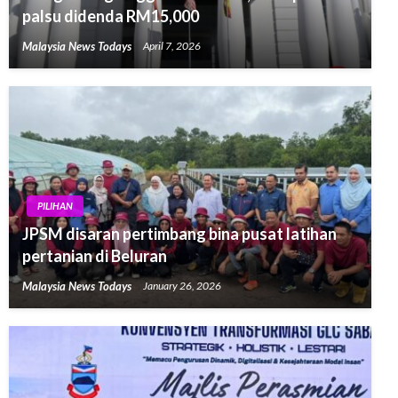
palsu didenda RM15,000
Malaysia News Todays
April 7, 2026
PILIHAN
JPSM disaran pertimbang bina pusat latihan
pertanian di Beluran
Malaysia News Todays
January 26, 2026