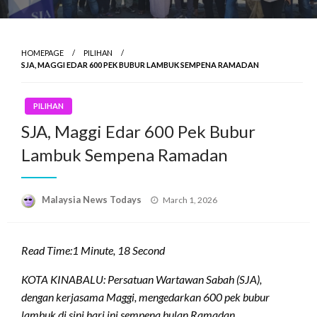
HOMEPAGE
PILIHAN
SJA, MAGGI EDAR 600 PEK BUBUR LAMBUK SEMPENA RAMADAN
PILIHAN
SJA, Maggi Edar 600 Pek Bubur
Lambuk Sempena Ramadan
Posted
Malaysia News Todays
March 1, 2026
on
Read Time:
1 Minute, 18 Second
KOTA KINABALU: Persatuan Wartawan Sabah (SJA),
dengan kerjasama Maggi, mengedarkan 600 pek bubur
lambuk di sini hari ini sempena bulan Ramadan.