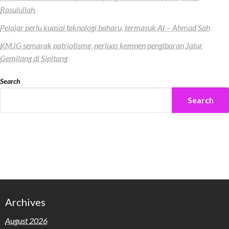
Rasulullah
Pelajar perlu kuasai teknologi baharu, termasuk AI – Ahmad Sah
KMJG semarak patriotisme, perluas kempen pengibaran Jalur
Gemilang di Sipitang
Search
Search
Archives
August 2026