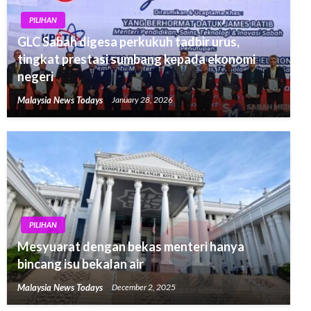
PILIHAN
GLC Sabah digesa perkukuh tadbir urus,
tingkat prestasi sumbang kepada ekonomi
negeri
Malaysia News Todays
January 28, 2026
PILIHAN
Mesyuarat dengan bekas menteri hanya
bincang isu bekalan air
Malaysia News Todays
December 2, 2025