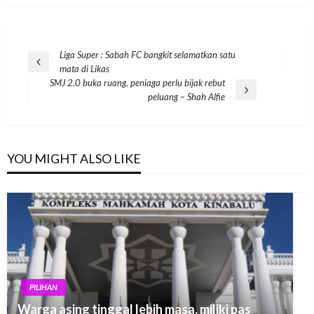
Post
Liga Super : Sabah FC bangkit selamatkan satu
Previous
mata di Likas
navigation
Post
SMJ 2.0 buka ruang, peniaga perlu bijak rebut
Next
peluang – Shah Alfie
Post
YOU MIGHT ALSO LIKE
PILIHAN
Warga asing tinggal lebih masa, miliki pas