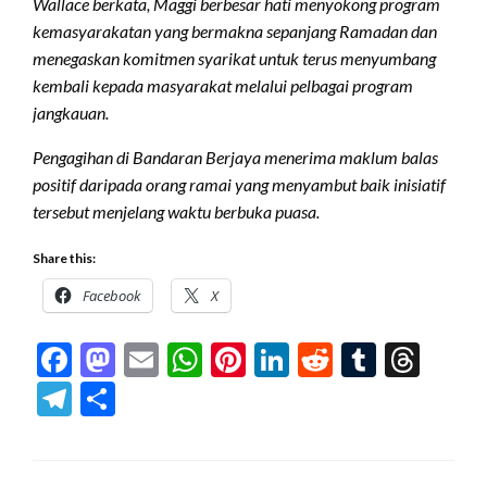
Wallace berkata, Maggi berbesar hati menyokong program
kemasyarakatan yang bermakna sepanjang Ramadan dan
menegaskan komitmen syarikat untuk terus menyumbang
kembali kepada masyarakat melalui pelbagai program
jangkauan.
Pengagihan di Bandaran Berjaya menerima maklum balas
positif daripada orang ramai yang menyambut baik inisiatif
tersebut menjelang waktu berbuka puasa.
Share this:
Facebook
X
Facebook
Mastodon
Email
WhatsApp
Pinterest
LinkedIn
Reddit
Tumblr
Thre
Telegram
Share