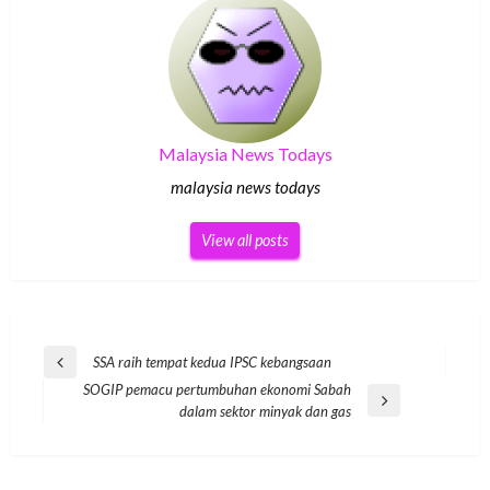
Malaysia News Todays
malaysia news todays
View all posts
Post
SSA raih tempat kedua IPSC kebangsaan
Previous
navigation
SOGIP pemacu pertumbuhan ekonomi Sabah
Post
Next
dalam sektor minyak dan gas
Post