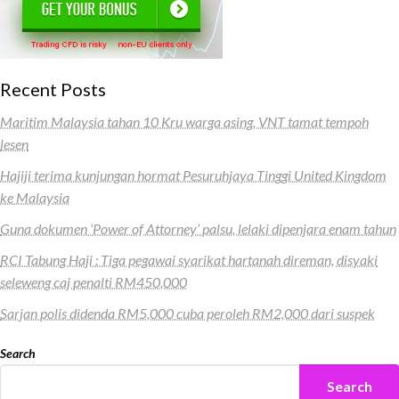
Recent Posts
Maritim Malaysia tahan 10 Kru warga asing, VNT tamat tempoh
lesen
Hajiji terima kunjungan hormat Pesuruhjaya Tinggi United Kingdom
ke Malaysia
Guna dokumen ‘Power of Attorney’ palsu, lelaki dipenjara enam tahun
RCI Tabung Haji : Tiga pegawai syarikat hartanah direman, disyaki
seleweng caj penalti RM450,000
Sarjan polis didenda RM5,000 cuba peroleh RM2,000 dari suspek
Search
Search