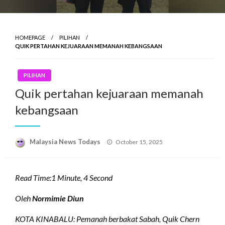
HOMEPAGE
PILIHAN
QUIK PERTAHAN KEJUARAAN MEMANAH KEBANGSAAN
PILIHAN
Quik pertahan kejuaraan memanah
kebangsaan
Posted
Malaysia News Todays
October 15, 2025
on
Read Time:
1 Minute, 4 Second
Oleh
Normimie Diun
KOTA KINABALU: Pemanah berbakat Sabah, Quik Chern