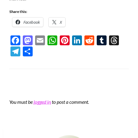
Share this:
Facebook
X
Facebook
Mastodon
Email
WhatsApp
Pinterest
LinkedIn
Reddit
Tumblr
Thre
Telegram
Share
LEAVE A RESPONSE
You must be
logged in
to post a comment.