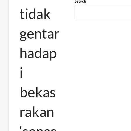
Search
tidak
gentar
hadap
i
bekas
rakan