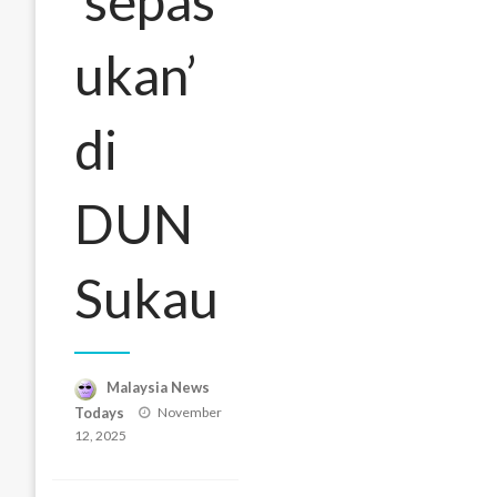
‘sepas
ukan’
di
DUN
Sukau
Malaysia News
Posted
Todays
November
on
12, 2025