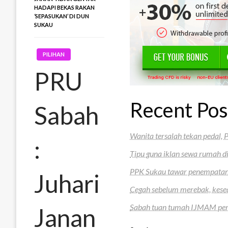
HADAPI BEKAS RAKAN
‘SEPASUKAN’ DI DUN
SUKAU
PILIHAN
PRU
Recent Pos
Sabah
Wanita tersalah tekan pedal,
:
Tipu guna iklan sewa rumah di
PPK Sukau tawar penempatan 
Juhari
Cegah sebelum merebak, kesed
Sabah tuan tumah IJMAM peri
Janan