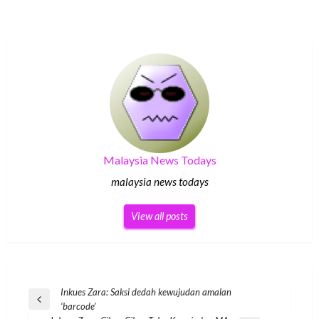
Malaysia News Todays
malaysia news todays
View all posts
Post
Inkues Zara: Saksi dedah kewujudan amalan
Previous
‘barcode’
navigation