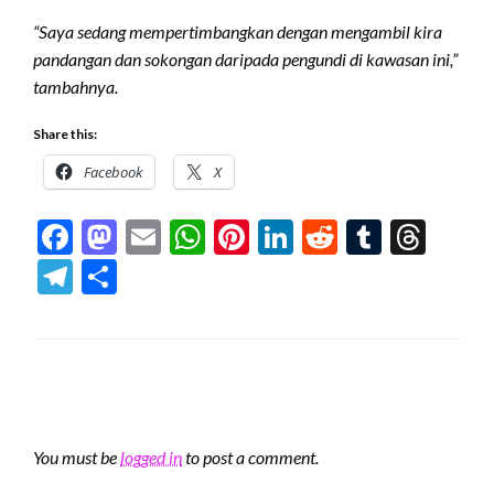
“Saya sedang mempertimbangkan dengan mengambil kira
pandangan dan sokongan daripada pengundi di kawasan ini,”
tambahnya.
Share this:
Facebook
X
Facebook
Mastodon
Email
WhatsApp
Pinterest
LinkedIn
Reddit
Tumblr
Thre
Telegram
Share
LEAVE A RESPONSE
You must be
logged in
to post a comment.