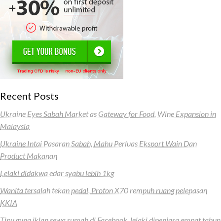
Recent Posts
Ukraine Eyes Sabah Market as Gateway for Food, Wine Expansion in
Malaysia
Ukraine Intai Pasaran Sabah, Mahu Perluas Eksport Wain Dan
Product Makanan
Lelaki didakwa edar syabu lebih 1kg
Wanita tersalah tekan pedal, Proton X70 rempuh ruang pelepasan
KKIA
Tipu guna iklan sewa rumah di Facebook, lelaki dipenjara empat tahun