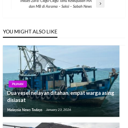
Post
Inkues Zara: Cikgu-Cikgu Tahu Kewujudan MA
Next
dan MB di Asrama – Saksi – Sabah News
Post
YOU MIGHT ALSO LIKE
PILIHAN
Dua vesel nelayan ditahan, empat warga asing
disiasat
Malaysia News Todays
January 23, 2026