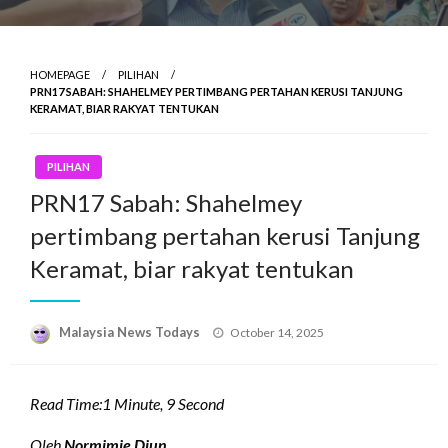
HOMEPAGE
PILIHAN
PRN17 SABAH: SHAHELMEY PERTIMBANG PERTAHAN KERUSI TANJUNG
KERAMAT, BIAR RAKYAT TENTUKAN
PILIHAN
PRN17 Sabah: Shahelmey
pertimbang pertahan kerusi Tanjung
Keramat, biar rakyat tentukan
Posted
Malaysia News Todays
October 14, 2025
on
Read Time:
1 Minute, 9 Second
Oleh
Normimie Diun