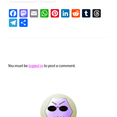
Facebook
Mastodon
Email
WhatsApp
Pinterest
LinkedIn
Reddit
Tumblr
Thre
Telegram
Share
LEAVE A RESPONSE
You must be
logged in
to post a comment.