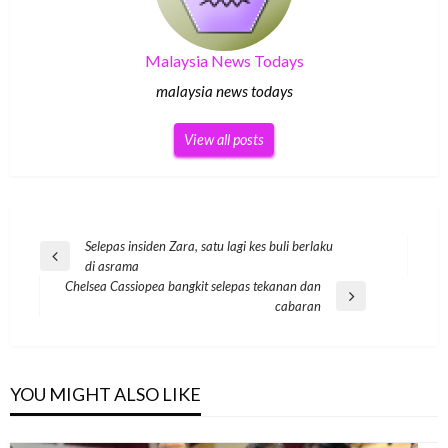
Malaysia News Todays
malaysia news todays
View all posts
Post
Selepas insiden Zara, satu lagi kes buli berlaku
Previous
di asrama
navigation
Post
Chelsea Cassiopea bangkit selepas tekanan dan
Next
cabaran
Post
YOU MIGHT ALSO LIKE