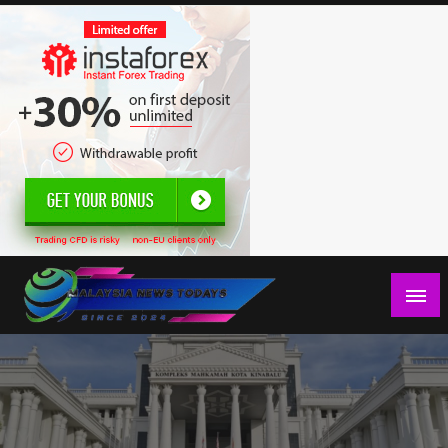
Skip
to
content
Berita Terkini Malaysia, politik, ekonomi, sukan, hiburan,
Malaysia News Todays
jenayah,