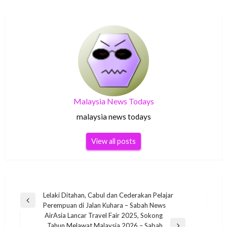
Malaysia News Todays
malaysia news todays
View all posts
Post
Lelaki Ditahan, Cabul dan Cederakan Pelajar
Previous
Perempuan di Jalan Kuhara – Sabah News
navigation
Post
AirAsia Lancar Travel Fair 2025, Sokong
Tahun Melawat Malaysia 2026 – Sabah