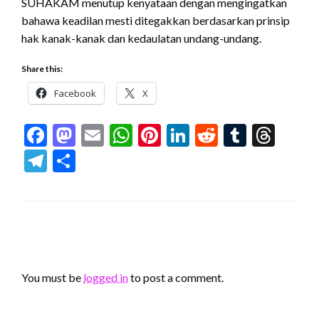
SUHAKAM menutup kenyataan dengan mengingatkan
bahawa keadilan mesti ditegakkan berdasarkan prinsip
hak kanak-kanak dan kedaulatan undang-undang.
Share this:
Facebook
X
Facebook
Mastodon
Email
WhatsApp
Pinterest
LinkedIn
Reddit
Tumblr
Thr
Telegram
Share
LEAVE A RESPONSE
You must be
logged in
to post a comment.