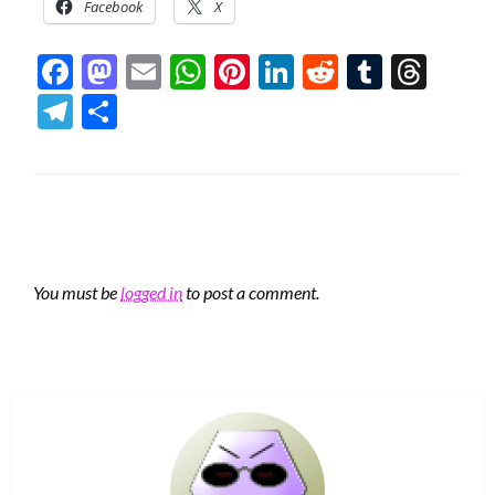
Facebook
X
Facebook
Mastodon
Email
WhatsApp
Pinterest
LinkedIn
Reddit
Tumblr
Thre
Telegram
Share
LEAVE A RESPONSE
You must be
logged in
to post a comment.