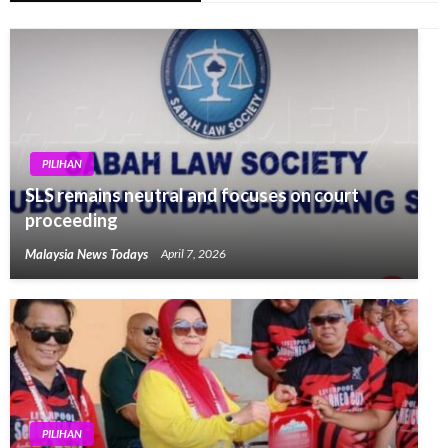
PILIHAN
SLS remains neutral and focuses on court
proceeding
Malaysia News Todays
April 7, 2026
PILIHAN