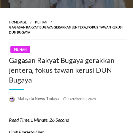
HOMEPAGE
PILIHAN
GAGASAN RAKYAT BUGAYA GERAKKAN JENTERA, FOKUS TAWAN KERUSI
DUN BUGAYA
PILIHAN
Gagasan Rakyat Bugaya gerakkan
jentera, fokus tawan kerusi DUN
Bugaya
Posted
Malaysia News Todays
October 20, 2025
on
Read Time:
1 Minute, 26 Second
Oleh
Florieta Diet