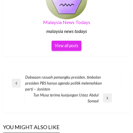
Malaysia News Todays
malaysia news todays
View all posts
Post
Dakwaan rasuah pemangku presiden, timbalan
presiden PBS hanya agenda politik melemahkan
navigation
Previous
parti – Joniston
Post
Tun Musa terima kunjungan Ustaz Abdul
Next
Somad
Post
YOU MIGHT ALSO LIKE