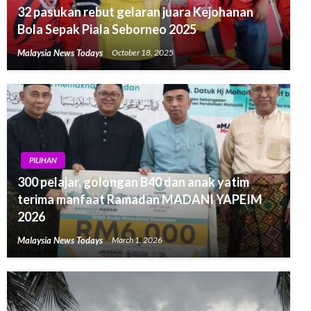
32 pasukan rebut gelaran juara Kejohanan
Bola Sepak Piala Seborneo 2025
Malaysia News Todays
October 18, 2025
PILIHAN
300 pelajar, golongan B40 dan anak yatim
terima manfaat Ramadan MADANI YAPEIM
2026
Malaysia News Todays
March 1, 2026