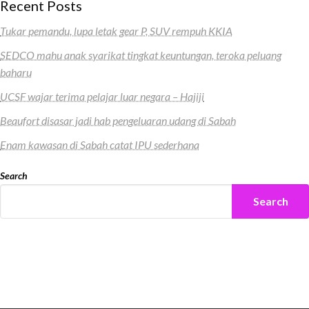
Recent Posts
Tukar pemandu, lupa letak gear P, SUV rempuh KKIA
SEDCO mahu anak syarikat tingkat keuntungan, teroka peluang
baharu
UCSF wajar terima pelajar luar negara – Hajiji
Beaufort disasar jadi hab pengeluaran udang di Sabah
Enam kawasan di Sabah catat IPU sederhana
Search
Search