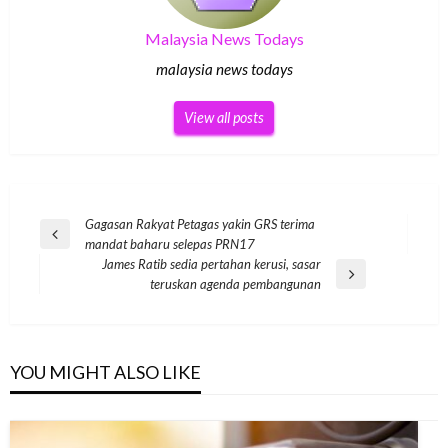
Malaysia News Todays
malaysia news todays
View all posts
Post
Gagasan Rakyat Petagas yakin GRS terima
Previous
mandat baharu selepas PRN17
navigation
Post
James Ratib sedia pertahan kerusi, sasar
Next
teruskan agenda pembangunan
Post
YOU MIGHT ALSO LIKE