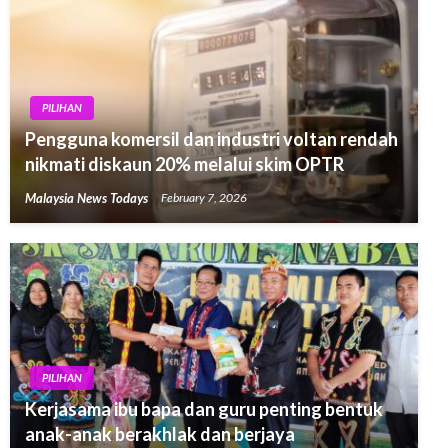
PILIHAN
Pengguna komersil dan industri voltan rendah
nikmati diskaun 20% melalui skim OPTR
Malaysia News Todays
February 7, 2026
PILIHAN
Kerjasama ibu bapa dan guru penting bentuk
anak-anak berakhlak dan berjaya