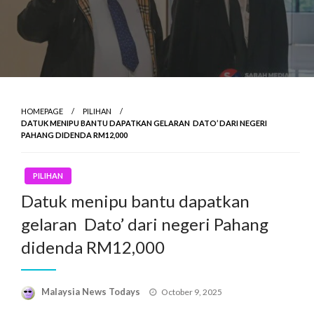
HOMEPAGE
PILIHAN
DATUK MENIPU BANTU DAPATKAN GELARAN DATO’ DARI NEGERI
PAHANG DIDENDA RM12,000
PILIHAN
Datuk menipu bantu dapatkan
gelaran Dato’ dari negeri Pahang
didenda RM12,000
Posted
Malaysia News Todays
October 9, 2025
on