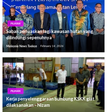
PILIHAN
Sabah perluaskan lagi kawasan hutan yang
dilindungi sepenuhnya
Malaysia News Todays
February 14, 2026
PILIHAN
Kerja penyelenggaraan bumbung KSKK giat
dilaksanakan – Nizam