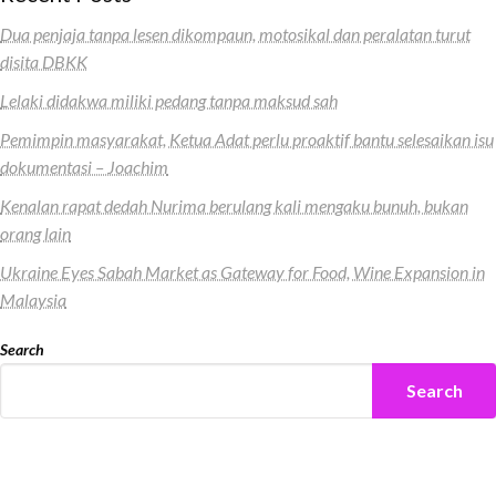
Dua penjaja tanpa lesen dikompaun, motosikal dan peralatan turut
disita DBKK
Lelaki didakwa miliki pedang tanpa maksud sah
Pemimpin masyarakat, Ketua Adat perlu proaktif bantu selesaikan isu
dokumentasi – Joachim
Kenalan rapat dedah Nurima berulang kali mengaku bunuh, bukan
orang lain
Ukraine Eyes Sabah Market as Gateway for Food, Wine Expansion in
Malaysia
Search
Search