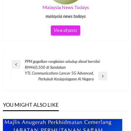
Malaysia News Todays
malaysia news todays
View all posts
Post
PPM gagalkan rangkaian seludup diesel bernilai
Previous
RM460,500 di Sandakan
navigation
Post
YTL Communications Lancar 5G Advanced,
Next
Perkukuh Kesiapsiagaan AI Negara
Post
YOU MIGHT ALSO LIKE