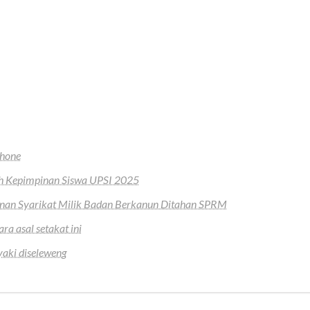
Phone
h Kepimpinan Siswa UPSI 2025
anan Syarikat Milik Badan Berkanun Ditahan SPRM
a asal setakat ini
yaki diseleweng