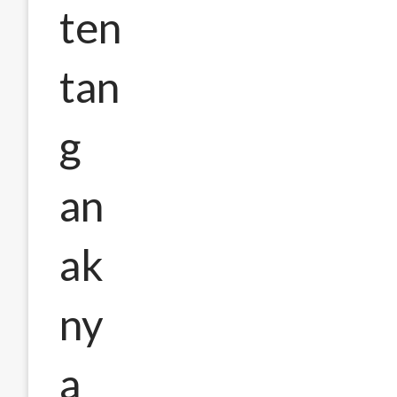
ten
tan
g
an
ak
ny
a