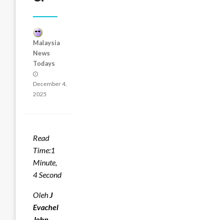
Malaysia
News
Todays
Posted
on
December 4,
2025
Read
Time:
1
Minute,
4 Second
Oleh
J
Evachel
John