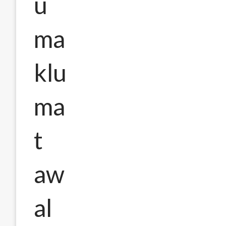
u
ma
klu
ma
t
aw
al