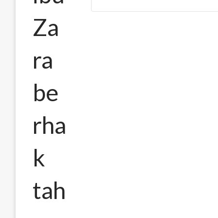
Za
ra
be
rha
k
tah