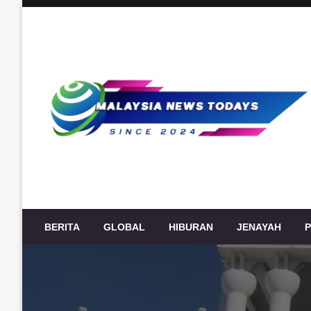
Skip
to
content
Berita Terkini Malaysia, politik, ekonomi, sukan, hiburan
Malaysia News Today
BERITA
GLOBAL
HIBURAN
JENAYAH
P