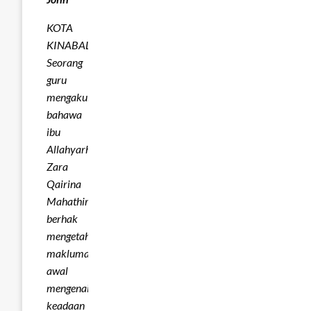
KOTA
KINABALU:
Seorang
guru
mengakui
bahawa
ibu
Allahyarhamah
Zara
Qairina
Mahathir
berhak
mengetahui
maklumat
awal
mengenai
keadaan