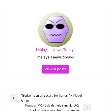
Malaysia News Todays
malaysia news todays
View all posts
Post
“Berkempenlah secara berhemah” – Abdul
Previous
Ghani
navigation
Post
Kempen PRU Sabah mula rancak, GRS
Next
dijadual lancar manifesto petang ini