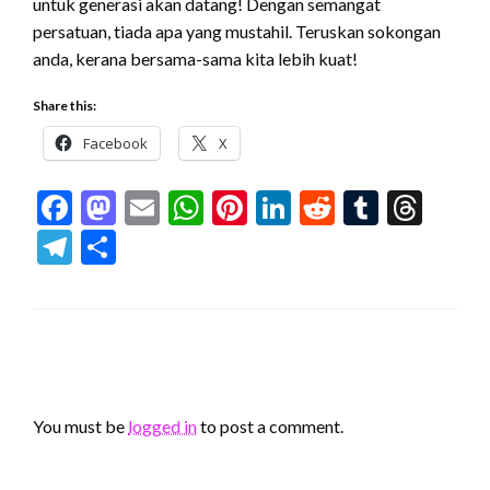
untuk generasi akan datang! Dengan semangat
persatuan, tiada apa yang mustahil. Teruskan sokongan
anda, kerana bersama-sama kita lebih kuat!
Share this:
Facebook
X
Facebook
Mastodon
Email
WhatsApp
Pinterest
LinkedIn
Reddit
Tumblr
Thr
Telegram
Share
LEAVE A RESPONSE
You must be
logged in
to post a comment.