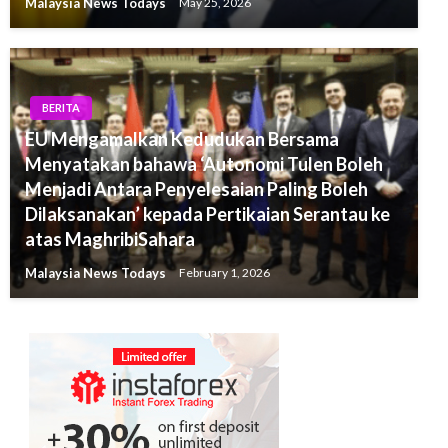
Malaysia News Todays
May 25, 2026
BERITA
EU Mengamalkan Kedudukan Bersama
Menyatakan bahawa ‘Autonomi Tulen Boleh
Menjadi Antara Penyelesaian Paling Boleh
Dilaksanakan’ kepada Pertikaian Serantau ke
atas MaghribiSahara
Malaysia News Todays
February 1, 2026