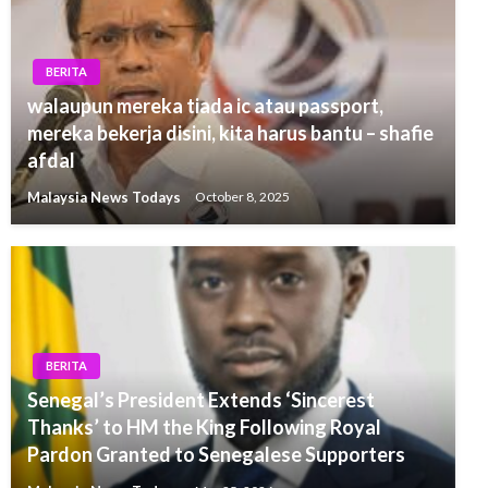
BERITA
walaupun mereka tiada ic atau passport,
mereka bekerja disini, kita harus bantu – shafie
afdal
Malaysia News Todays
October 8, 2025
BERITA
Senegal’s President Extends ‘Sincerest
Thanks’ to HM the King Following Royal
Pardon Granted to Senegalese Supporters