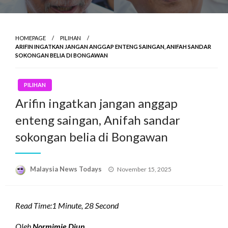
HOMEPAGE
PILIHAN
ARIFIN INGATKAN JANGAN ANGGAP ENTENG SAINGAN, ANIFAH SANDAR
SOKONGAN BELIA DI BONGAWAN
PILIHAN
Arifin ingatkan jangan anggap
enteng saingan, Anifah sandar
sokongan belia di Bongawan
Posted
Malaysia News Todays
November 15, 2025
on
Read Time:
1 Minute, 28 Second
Oleh
Normimie Diun