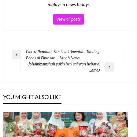
malaysia news todays
View all posts
Post
Fairuz Renddan Sah Letak Jawatan, Tanding
Previous
Bebas di Pintasan – Sabah News
navigation
Post
Johainizamshah yakin beri saingan hebat di
Next
Lamag
Post
YOU MIGHT ALSO LIKE