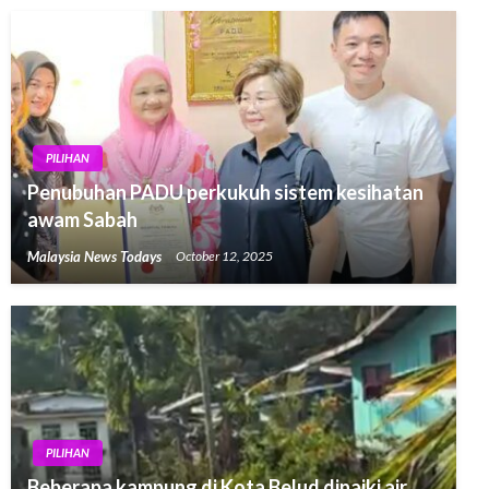
PILIHAN
Penubuhan PADU perkukuh sistem kesihatan
awam Sabah
Malaysia News Todays
October 12, 2025
PILIHAN
Beberapa kampung di Kota Belud dinaiki air,