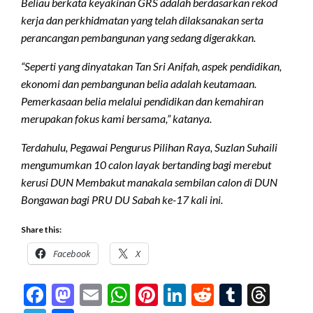
Beliau berkata keyakinan GRS adalah berdasarkan rekod
kerja dan perkhidmatan yang telah dilaksanakan serta
perancangan pembangunan yang sedang digerakkan.
“Seperti yang dinyatakan Tan Sri Anifah, aspek pendidikan,
ekonomi dan pembangunan belia adalah keutamaan.
Pemerkasaan belia melalui pendidikan dan kemahiran
merupakan fokus kami bersama,” katanya.
Terdahulu, Pegawai Pengurus Pilihan Raya, Suzlan Suhaili
mengumumkan 10 calon layak bertanding bagi merebut
kerusi DUN Membakut manakala sembilan calon di DUN
Bongawan bagi PRU DU Sabah ke-17 kali ini.
Share this:
Facebook
X
Facebook
Mastodon
Email
WhatsApp
Pinterest
LinkedIn
Reddit
Tumblr
Thre