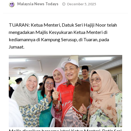
Posted
Malaysia News Todays
December 5, 2025
on
TUARAN: Ketua Menteri, Datuk Seri Hajiji Noor telah
mengadakan Majlis Kesyukuran Ketua Menteri di
kediamannya di Kampung Serusup, di Tuaran, pada
Jumaat.
Majlis diserikan bersama isteri Ketua Menteri, Datin Seri