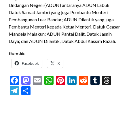
Undangan Negeri (ADUN) antaranya ADUN Labuk,
Datuk Samad Jambri yang juga Pembantu Menteri
Pembangunan Luar Bandar; ADUN Dilantik yang juga
Pembantu Menteri kepada Ketua Menteri, Datuk Ceasar
Mandela Malakun; ADUN Pantai Dalit, Datuk Jasnih
Daya; dan ADUN Dilantik, Datuk Abdul Kassim Razali.
Share this:
Facebook
X
Facebook
Mastodon
Email
WhatsApp
Pinterest
LinkedIn
Reddit
Tumblr
Thr
Telegram
Share
LEAVE A RESPONSE