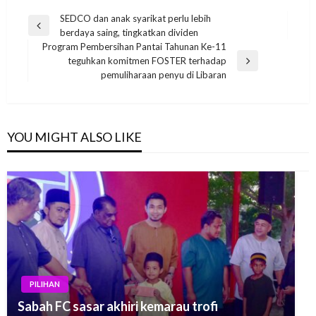
Post
SEDCO dan anak syarikat perlu lebih
Previous
berdaya saing, tingkatkan dividen
navigation
Post
Program Pembersihan Pantai Tahunan Ke-11
teguhkan komitmen FOSTER terhadap
Next
pemuliharaan penyu di Libaran
Post
YOU MIGHT ALSO LIKE
PILIHAN
Sabah FC sasar akhiri kemarau trofi