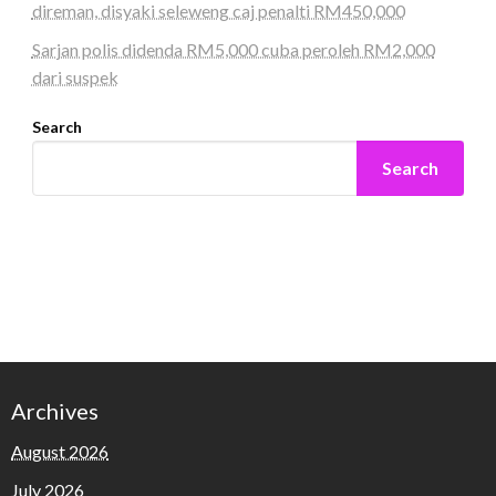
direman, disyaki seleweng caj penalti RM450,000
Sarjan polis didenda RM5,000 cuba peroleh RM2,000
dari suspek
Search
Search
Archives
August 2026
July 2026