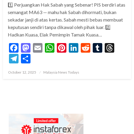
1️⃣ Perjuangkan Hak Sabah yang Sebenar! PIS berdiri atas
semangat MA63 — mahu hak Sabah dihormati, bukan
sekadar janji di atas kertas. Sabah mesti bebas membuat
keputusan sendiri tanpa dikawal oleh pihak luar. 2️⃣
Hadkan Kuasa, Elak Pemimpin Tamak Kuasa…
Facebook
Mastodon
Email
WhatsApp
Pinterest
LinkedIn
Reddit
Tumblr
Thre
Telegram
Share
Posted
October 12, 2025
Malaysia News Todays
on