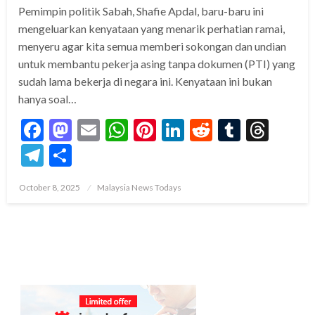
Pemimpin politik Sabah, Shafie Apdal, baru-baru ini
mengeluarkan kenyataan yang menarik perhatian ramai,
menyeru agar kita semua memberi sokongan dan undian
untuk membantu pekerja asing tanpa dokumen (PTI) yang
sudah lama bekerja di negara ini. Kenyataan ini bukan
hanya soal…
Facebook
Mastodon
Email
WhatsApp
Pinterest
LinkedIn
Reddit
Tumblr
Thre
Telegram
Share
Posted
October 8, 2025
Malaysia News Todays
on